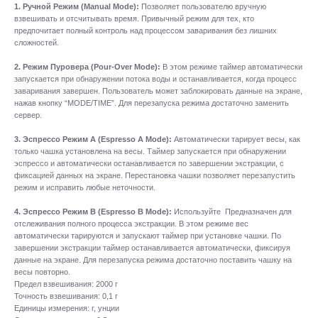
1. Ручной Режим (Manual Mode):
Позволяет пользователю вручную
взвешивать и отсчитывать время. Привычный режим для тех, кто
предпочитает полный контроль над процессом заваривания без лишних
сложностей.
2. Режим Пуровера (Pour-Over Mode):
В этом режиме таймер автоматически
запускается при обнаружении потока воды и останавливается, когда процесс
заваривания завершен. Пользователь может заблокировать данные на экране,
нажав кнопку “MODE/TIME”. Для перезапуска режима достаточно заменить
сервер.
3. Эспрессо Режим А (Espresso A Mode):
Автоматически тарирует весы, как
только чашка установлена на весы. Таймер запускается при обнаружении
эспрессо и автоматически останавливается по завершении экстракции, с
фиксацией данных на экране. Перестановка чашки позволяет перезапустить
режим и исправить любые неточности.
4. Эспрессо Режим B (Espresso B Mode):
Используйте Предназначен для
отслеживания полного процесса экстракции. В этом режиме вес
автоматически тарируются и запускают таймер при установке чашки. По
завершении экстракции таймер останавливается автоматически, фиксируя
данные на экране. Для перезапуска режима достаточно поставить чашку на
весы повторно.
Предел взвешивания: 2000 г
Точность взвешивания: 0,1 г
Единицы измерения: г, унции