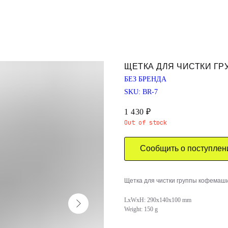
ЩЕТКА ДЛЯ ЧИСТКИ ГР
БЕЗ БРЕНДА
SKU:
BR-7
1 430
₽
Out of stock
Сообщить о поступлен
Щетка для чистки группы кофемаш
LxWxH: 290x140x100 mm
Weight: 150 g