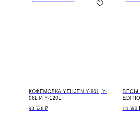
КОФЕМОЛКА YEHJEN Y-80L, Y-
ВЕСЫ 
98L И Y-120L
EDITI
90 528
₽
18 590